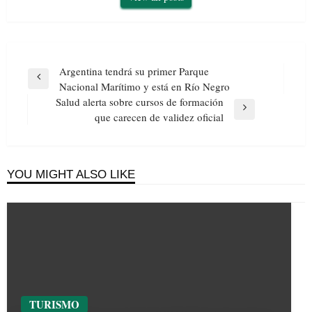
Navegación
Argentina tendrá su primer Parque
de
Previous
Nacional Marítimo y está en Río Negro
entradas
Post
Salud alerta sobre cursos de formación
Next
que carecen de validez oficial
Post
YOU MIGHT ALSO LIKE
TURISMO