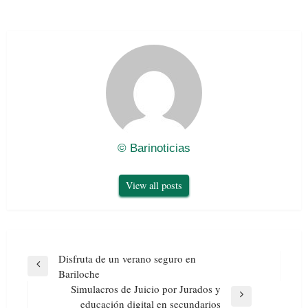
© Barinoticias
View all posts
Navegación
Disfruta de un verano seguro en
de
Previous
Bariloche
entradas
Post
Simulacros de Juicio por Jurados y
Next
educación digital en secundarios