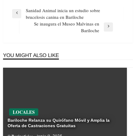
Navegación
Sanidad Animal inicia un estudio sobre
de
Previous
brucelosis canina en Bariloche
entradas
Post
Se inaugura el Museo Malvinas en
Next
Bariloche
Post
YOU MIGHT ALSO LIKE
LOCALES
Bariloche Relanza su Quirófano Móvil y Amplia la
Oferta de Castraciones Gratuitas
junio 9, 2025
© Barinoticias