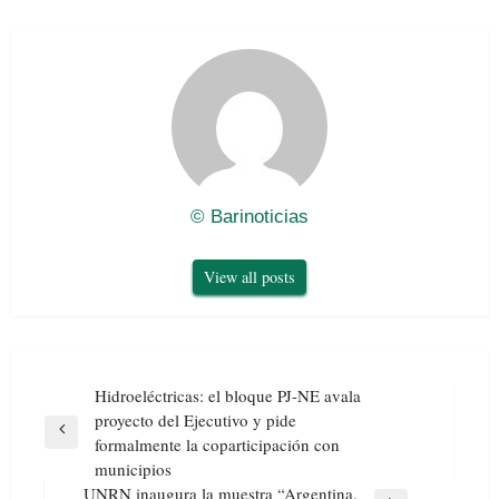
© Barinoticias
View all posts
Navegación
Hidroeléctricas: el bloque PJ-NE avala
de
proyecto del Ejecutivo y pide
entradas
Previous
formalmente la coparticipación con
Post
municipios
UNRN inaugura la muestra “Argentina.