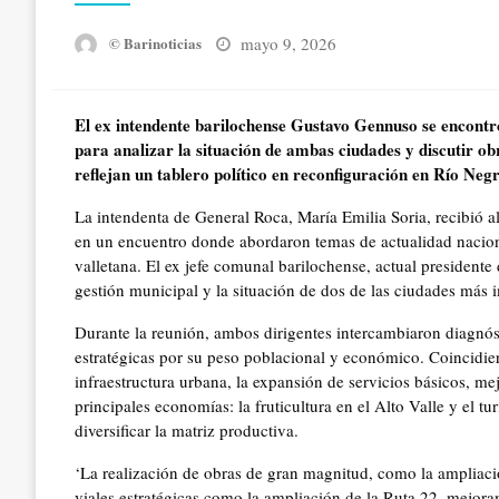
Posted
mayo 9, 2026
© Barinoticias
on
El ex intendente barilochense Gustavo Gennuso se encontr
para analizar la situación de ambas ciudades y discutir o
reflejan un tablero político en reconfiguración en Río Neg
La intendenta de General Roca, María Emilia Soria, recibió 
en un encuentro donde abordaron temas de actualidad naciona
valletana. El ex jefe comunal barilochense, actual president
gestión municipal y la situación de dos de las ciudades más i
Durante la reunión, ambos dirigentes intercambiaron diagnós
estratégicas por su peso poblacional y económico. Coincidie
infraestructura urbana, la expansión de servicios básicos, mej
principales economías: la fruticultura en el Alto Valle y el 
diversificar la matriz productiva.
‘La realización de obras de gran magnitud, como la ampliació
viales estratégicas como la ampliación de la Ruta 22, mejora