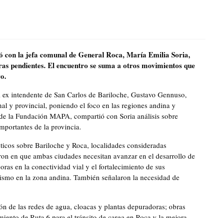
ó con la jefa comunal de General Roca, María Emilia Soria,
bras pendientes. El encuentro se suma a otros movimientos que
ro.
al ex intendente de San Carlos de Bariloche, Gustavo Gennuso,
l y provincial, poniendo el foco en las regiones andina y
e de la Fundación MAPA, compartió con Soria análisis sobre
mportantes de la provincia.
ticos sobre Bariloche y Roca, localidades consideradas
ron en que ambas ciudades necesitan avanzar en el desarrollo de
oras en la conectividad vial y el fortalecimiento de sus
turismo en la zona andina. También señalaron la necesidad de
n de las redes de agua, cloacas y plantas depuradoras; obras
miento de Ruta 6 para el tránsito de carga en Roca y la mejora