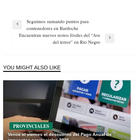
Navegación
Seguimos sumando puntos para
de
Previous
contenedores en Bariloche
entradas
Post
Encuentran nuevos restos fósiles del “Ave
Next
del terror” en Río Negro
Post
YOU MIGHT ALSO LIKE
PROVINCIALES
Vence el viernes el descuento del Pago Anual de