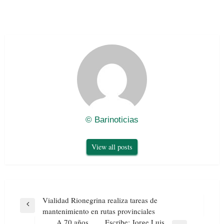
© Barinoticias
View all posts
Navegación
Vialidad Rionegrina realiza tareas de
de
Previous
mantenimiento en rutas provinciales
entradas
Post
A 70 años… Escribe: Jorge Luis