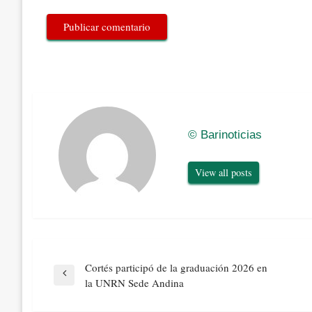
© Barinoticias
View all posts
Navegación
Cortés participó de la graduación 2026 en
de
Previous
la UNRN Sede Andina
entradas
Post