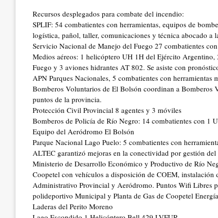
Recursos desplegados para combate del incendio:
SPLIF: 54 combatientes con herramientas, equipos de bombeo 
logística, pañol, taller, comunicaciones y técnica abocado a 
Servicio Nacional de Manejo del Fuego 27 combatientes con
Medios aéreos: 1 helicóptero UH 1H del Ejército Argentino, 
Fuego y 3 aviones hidrantes AT 802. Se asiste con pronóstico
APN Parques Nacionales, 5 combatientes con herramientas 
Bomberos Voluntarios de El Bolsón coordinan a Bomberos Vo
puntos de la provincia.
Protección Civil Provincial 8 agentes y 3 móviles
Bomberos de Policía de Río Negro: 14 combatientes con 1
Equipo del Aeródromo El Bolsón
Parque Nacional Lago Puelo: 5 combatientes con herramient
ALTEC garantizó mejoras en la conectividad por gestión del
Ministerio de Desarrollo Económico y Productivo de Río Ne
Coopetel con vehículos a disposición de COEM, instalación 
Administrativo Provincial y Aeródromo. Puntos Wifi Libres 
polideportivo Municipal y Planta de Gas de Coopetel Energía
Laderas del Perito Moreno
Lago Escondido 1 Helicóptero Bell 429 LVFUR