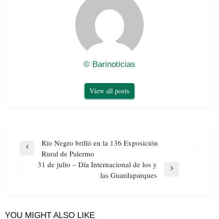
© Barinoticias
View all posts
Navegación
Río Negro brilló en la 136 Exposición
de
Previous
Rural de Palermo
entradas
Post
31 de julio – Día Internacional de los y
Next
las Guardaparques
Post
YOU MIGHT ALSO LIKE