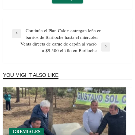
Navegación
Continúa el Plan Calor: entregan leña en
de
Previous
barrios de Bariloche hasta el miércoles
entradas
Post
Venta directa de carne de capón al vacío
Next
a $9.500 el kilo en Bariloche
Post
YOU MIGHT ALSO LIKE
GREMIALES