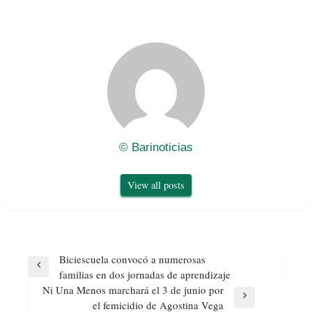
© Barinoticias
View all posts
Navegación
Biciescuela convocó a numerosas
de
Previous
familias en dos jornadas de aprendizaje
entradas
Post
Ni Una Menos marchará el 3 de junio por
Next
el femicidio de Agostina Vega