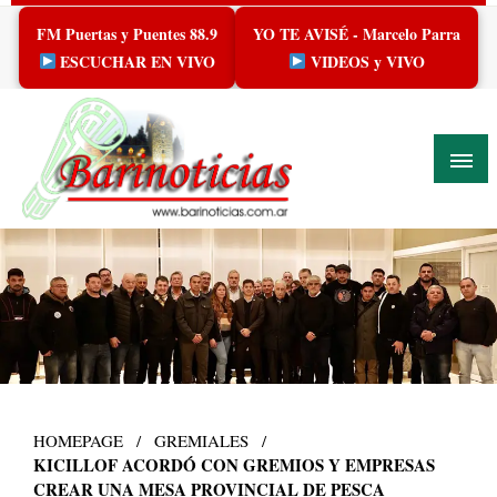
Skip
FM Puertas y Puentes 88.9
YO TE AVISÉ - Marcelo Parra
to
content
ESCUCHAR EN VIVO
VIDEOS y VIVO
HOMEPAGE
GREMIALES
KICILLOF ACORDÓ CON GREMIOS Y EMPRESAS
CREAR UNA MESA PROVINCIAL DE PESCA