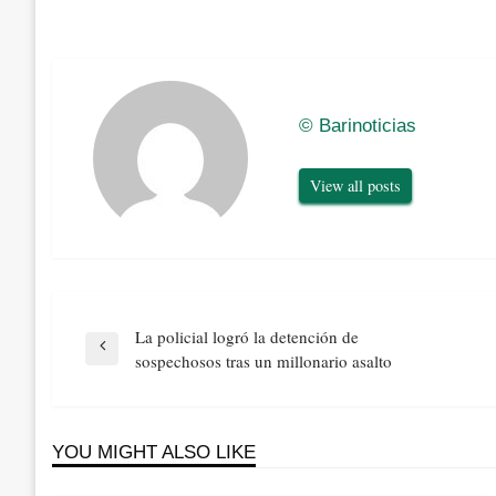
© Barinoticias
View all posts
Navegación
La policial logró la detención de
de
Previous
sospechosos tras un millonario asalto
entradas
Post
YOU MIGHT ALSO LIKE