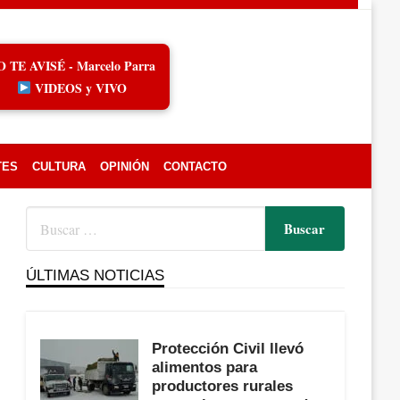
O TE AVISÉ - Marcelo Parra
VIDEOS y VIVO
TES
CULTURA
OPINIÓN
CONTACTO
ÚLTIMAS NOTICIAS
Protección Civil llevó
alimentos para
productores rurales