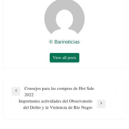
© Barinoticias
View all posts
Navegación
Consejos para las compras de Hot Sale
de
Previous
2022
entradas
Post
Importantes actividades del Observatorio
Next
del Delito y la Violencia de Río Negro
Post