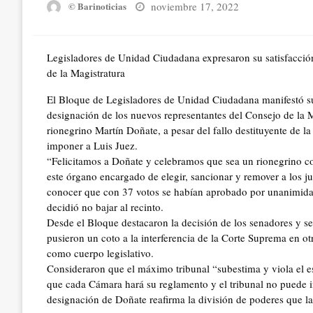
Posted
noviembre 17, 2022
© Barinoticias
on
Legisladores de Unidad Ciudadana expresaron su satisfacción
de la Magistratura
El Bloque de Legisladores de Unidad Ciudadana manifestó su
designación de los nuevos representantes del Consejo de la 
rionegrino Martín Doñate, a pesar del fallo destituyente de
imponer a Luis Juez.
“Felicitamos a Doñate y celebramos que sea un rionegrino c
este órgano encargado de elegir, sancionar y remover a los j
conocer que con 37 votos se habían aprobado por unanimidad
decidió no bajar al recinto.
Desde el Bloque destacaron la decisión de los senadores y sen
pusieron un coto a la interferencia de la Corte Suprema en o
como cuerpo legislativo.
Consideraron que el máximo tribunal “subestima y viola el es
que cada Cámara hará su reglamento y el tribunal no puede i
designación de Doñate reafirma la división de poderes que la