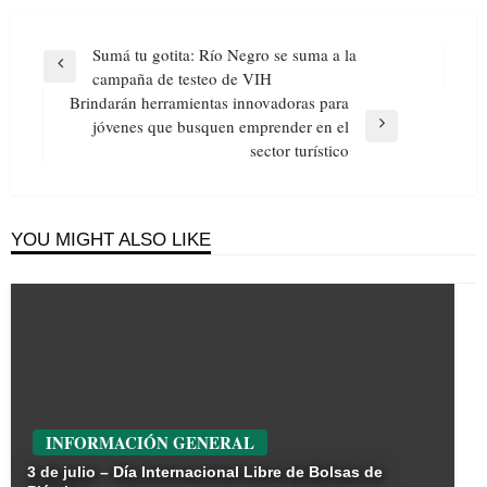
Navegación
Sumá tu gotita: Río Negro se suma a la
de
Previous
campaña de testeo de VIH
entradas
Post
Brindarán herramientas innovadoras para
jóvenes que busquen emprender en el
Next
sector turístico
Post
YOU MIGHT ALSO LIKE
INFORMACIÓN GENERAL
3 de julio – Día Internacional Libre de Bolsas de