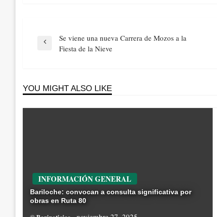
Navegación
Se viene una nueva Carrera de Mozos a la
de
Previous
Fiesta de la Nieve
entradas
Post
YOU MIGHT ALSO LIKE
INFORMACIÓN GENERAL
Bariloche: convocan a consulta significativa por
obras en Ruta 80
noviembre 27, 2025
© Barinoticias