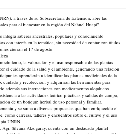
RN), a través de su Subsecretaría de Extensión, abre las
ales para el bienestar en la región del Nahuel Huapi”.
ue integra saberes ancestrales, populares y conocimiento
os con interés en la temática, sin necesidad de contar con títulos
iones cierran el 17 de agosto.
aleza
ocimiento, la valoración y el uso responsable de las plantas
ecer el cuidado de la salud y el ambiente, generando una relación
rticipantes aprenderán a identificar las plantas medicinales de la
o, cuidado y recolección, y adquirirán las herramientas para
ndo además sus interacciones con medicamentos alopáticos.
sistencia a las actividades teórico-prácticas y salidas de campo,
ración de un botiquín herbal de uso personal y familiar.
plementa y se suma a diversas propuestas que han enriquecido el
e, como carreras, talleres y encuentros sobre el cultivo y el uso
propia UNRN.
. Agr. Silvana Alzogaray, cuenta con un destacado plantel