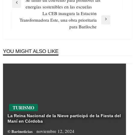
Se firmó un convenio para promover las
de
Previous
energías sostenibles en las escuelas
entradas
Post
La CEB inaugura la Estación
Transformadora Este, una obra prioritaria
Next
para Bariloche
Post
YOU MIGHT ALSO LIKE
TURISMO
La Reina Nacional de la Nieve participó de la Fiesta del
Maní en Córdoba
noviembre 12, 2024
© Barinoticias