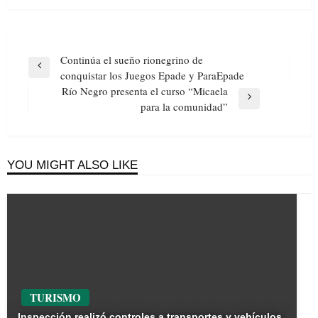
Navegación
Continúa el sueño rionegrino de
de
Previous
conquistar los Juegos Epade y ParaEpade
entradas
Post
Río Negro presenta el curso “Micaela
Next
para la comunidad”
Post
YOU MIGHT ALSO LIKE
TURISMO
Inspección realizó controles a transportes y vehículos