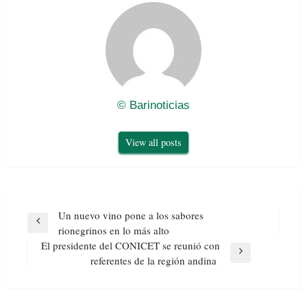
© Barinoticias
View all posts
Navegación
Un nuevo vino pone a los sabores
de
Previous
rionegrinos en lo más alto
entradas
Post
El presidente del CONICET se reunió con
Next
referentes de la región andina
Post