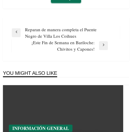
Navegación
Reparan de manera completa el Puente
de
Previous
Negro de Villa Los Coihues
entradas
Post
¡Este Fin de Semana en Bariloche:
Next
Chivitos y Capones!
Post
YOU MIGHT ALSO LIKE
INFORMACIÓN GENERAL