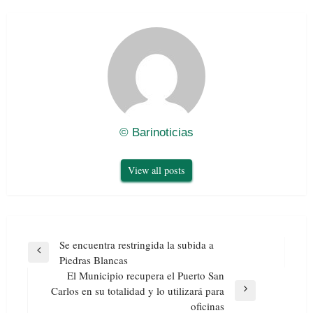
© Barinoticias
View all posts
Navegación
Se encuentra restringida la subida a
de
Previous
Piedras Blancas
entradas
Post
El Municipio recupera el Puerto San
Carlos en su totalidad y lo utilizará para
Next
oficinas
Post