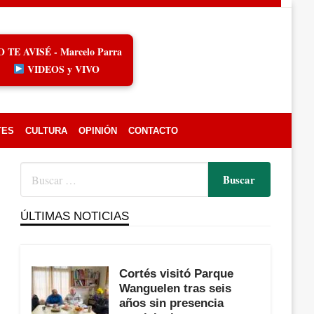
O TE AVISÉ - Marcelo Parra
VIDEOS y VIVO
TES
CULTURA
OPINIÓN
CONTACTO
ÚLTIMAS NOTICIAS
Cortés visitó Parque
Wanguelen tras seis
años sin presencia