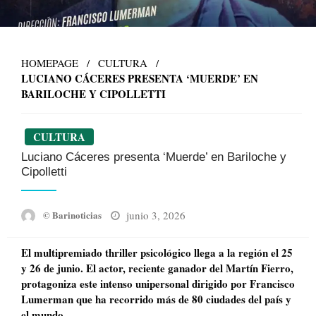
HOMEPAGE
CULTURA
LUCIANO CÁCERES PRESENTA ‘MUERDE’ EN
BARILOCHE Y CIPOLLETTI
CULTURA
Luciano Cáceres presenta ‘Muerde’ en Bariloche y
Cipolletti
Posted
junio 3, 2026
© Barinoticias
on
El multipremiado thriller psicológico llega a la región el 25
y 26 de junio. El actor, reciente ganador del Martín Fierro,
protagoniza este intenso unipersonal dirigido por Francisco
Lumerman que ha recorrido más de 80 ciudades del país y
el mundo.