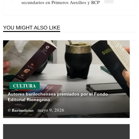
Next
secundarios en Primeros Auxilios y RCP
Post
YOU MIGHT ALSO LIKE
CULTURA
Autores barilochenses premiados por el Fondo
Editorial Rionegrino
mayo 9, 2026
© Barinoticias