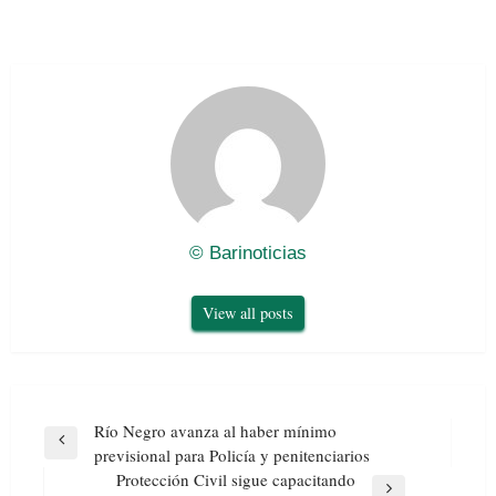
© Barinoticias
View all posts
Navegación
Río Negro avanza al haber mínimo
de
Previous
previsional para Policía y penitenciarios
entradas
Post
Protección Civil sigue capacitando