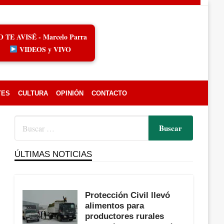
O TE AVISÉ - Marcelo Parra
VIDEOS y VIVO
TES
CULTURA
OPINIÓN
CONTACTO
ÚLTIMAS NOTICIAS
Protección Civil llevó
alimentos para
productores rurales