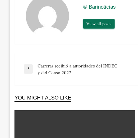
© Barinoticias
View all posts
Navegación
Carreras recibió a autoridades del INDEC
de
Previous
y del Censo 2022
entradas
Post
YOU MIGHT ALSO LIKE