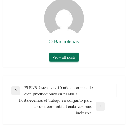
© Barinoticias
View all posts
Navegación
El FAB festeja sus 10 años con más de
de
Previous
cien producciones en pantalla
entradas
Post
Fortalecemos el trabajo en conjunto para
ser una comunidad cada vez más
Next
inclusiva
Post