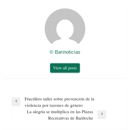
© Barinoticias
View all posts
Navegación
Fructífero taller sobre prevención de la
de
Previous
violencia por razones de género
entradas
Post
La alegría se multiplica en las Plazas
Next
Recreativas de Bariloche
Post