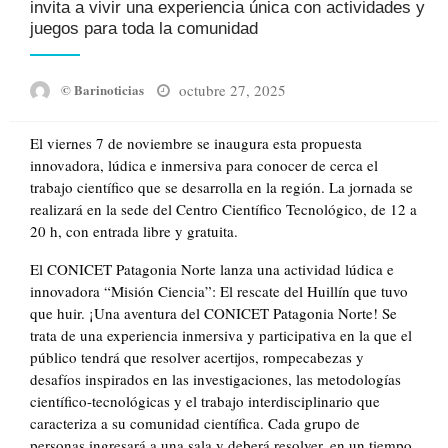
invita a vivir una experiencia única con actividades y
juegos para toda la comunidad
Posted
octubre 27, 2025
© Barinoticias
on
El viernes 7 de noviembre se inaugura esta propuesta
innovadora, lúdica e inmersiva para conocer de cerca el
trabajo científico que se desarrolla en la región. La jornada se
realizará en la sede del Centro Científico Tecnológico, de 12 a
20 h, con entrada libre y gratuita.
El CONICET Patagonia Norte lanza una actividad lúdica e
innovadora “Misión Ciencia”: El rescate del Huillín que tuvo
que huir. ¡Una aventura del CONICET Patagonia Norte! Se
trata de una experiencia inmersiva y participativa en la que el
público tendrá que resolver acertijos, rompecabezas y
desafíos inspirados en las investigaciones, las metodologías
científico-tecnológicas y el trabajo interdisciplinario que
caracteriza a su comunidad científica. Cada grupo de
personas ingresará a una sala y deberá resolver, en un tiempo