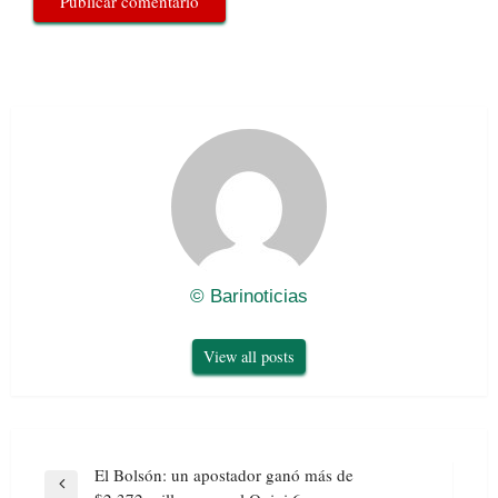
© Barinoticias
View all posts
Navegación
El Bolsón: un apostador ganó más de
de
Previous