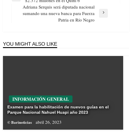
$2.372 millones en el Quini 6
entradas
Post
Adriana Serquis será diputada nacional
sumando una nueva banca para Fuerza
Next
Patria en Río Negro
Post
YOU MIGHT ALSO LIKE
INFORMACIÓN GENERAL
Examen para la habilitación de nuevos guías en el
Parque Nacional Nahuel Huapi año 2023
abril 26, 2023
© Barinoticias