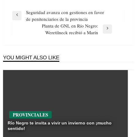
Navegación
Seguridad avanza con gestiones en favor
de
Previous
de penitenciarios de la provincia
entradas
Post
Planta de GNL en Río Negro:
Next
Weretilneck recibió a Marín
Post
YOU MIGHT ALSO LIKE
PROVINCIALES
Río Negro te invita a vivir un invierno con ¡mucho
sentido!