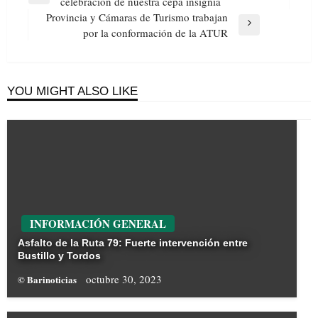
Previous
celebración de nuestra cepa insignia
entradas
Post
Provincia y Cámaras de Turismo trabajan
Next
por la conformación de la ATUR
Post
YOU MIGHT ALSO LIKE
INFORMACIÓN GENERAL
Asfalto de la Ruta 79: Fuerte intervención entre
Bustillo y Tordos
octubre 30, 2023
© Barinoticias