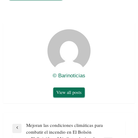
© Barinoticias
View all posts
Navegación
Mejoran las condiciones climáticas para
de
Previous
combatir el incendio en El Bolsón
entradas