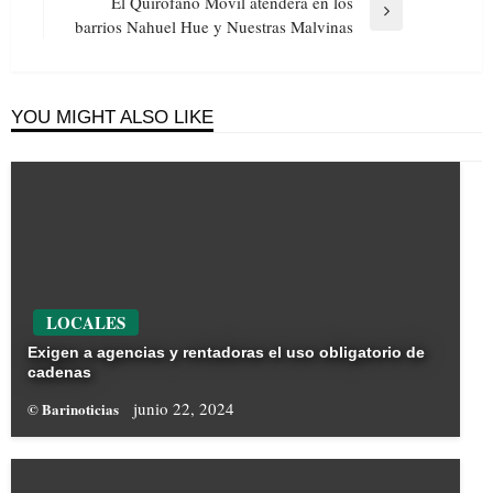
Post
El Quirófano Móvil atenderá en los
Next
barrios Nahuel Hue y Nuestras Malvinas
Post
YOU MIGHT ALSO LIKE
LOCALES
Exigen a agencias y rentadoras el uso obligatorio de
cadenas
junio 22, 2024
© Barinoticias