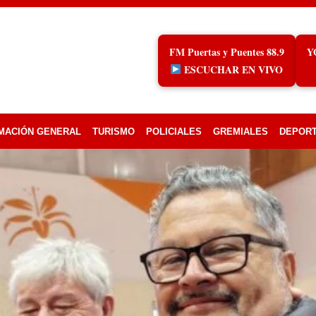
FM Puertas y Puentes 88.9
Y
ESCUCHAR EN VIVO
MACIÓN GENERAL
TURISMO
POLICIALES
GREMIALES
DEPOR