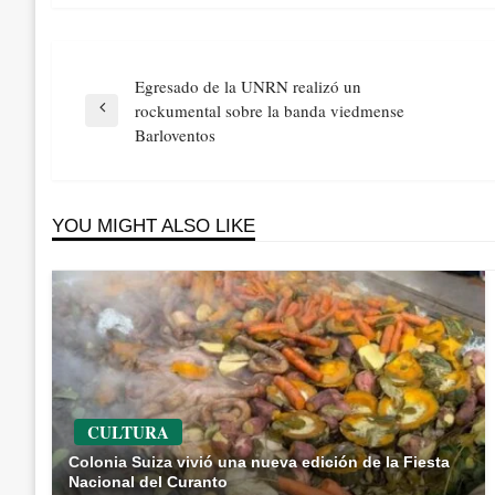
Navegación
Egresado de la UNRN realizó un
de
rockumental sobre la banda viedmense
Previous
entradas
Barloventos
Post
YOU MIGHT ALSO LIKE
CULTURA
Colonia Suiza vivió una nueva edición de la Fiesta
Nacional del Curanto