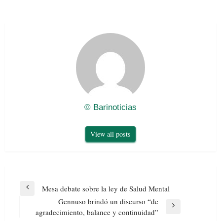
© Barinoticias
View all posts
Navegación
Mesa debate sobre la ley de Salud Mental
Previous
de
Gennuso brindó un discurso “de
Post
entradas
Next
agradecimiento, balance y continuidad”