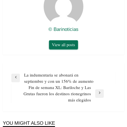
© Barinoticias
View all posts
Navegación
La indumentaria se abonará en
de
Previous
septiembre y con un 156% de aumento
entradas
Post
Fin de semana XL: Bariloche y Las
Grutas fueron los destinos rionegrinos
Next
más elegidos
Post
YOU MIGHT ALSO LIKE