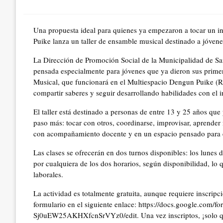
on
Una propuesta ideal para quienes ya empezaron a tocar un i
Puike lanza un taller de ensamble musical destinado a jóvene
La Dirección de Promoción Social de la Municipalidad de Sa
pensada especialmente para jóvenes que ya dieron sus primer
Musical, que funcionará en el Multiespacio Dengun Puike (Ru
compartir saberes y seguir desarrollando habilidades con el 
El taller está destinado a personas de entre 13 y 25 años qu
paso más: tocar con otros, coordinarse, improvisar, aprender
con acompañamiento docente y en un espacio pensado para e
Las clases se ofrecerán en dos turnos disponibles: los lunes 
por cualquiera de los dos horarios, según disponibilidad, lo q
laborales.
La actividad es totalmente gratuita, aunque requiere inscrip
formulario en el siguiente enlace: https://docs.google.co
Sj0uEW25AKHXfcnSrVYz0/edit. Una vez inscriptos, ¡solo qu