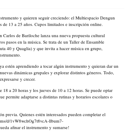
nstrumento y quieren seguir creciendo: el Multiespacio Dengun
s de 13 a 25 años. Cupos limitados e inscripción online.
n Carlos de Bariloche lanza una nueva propuesta cultural
os pasos en la música. Se trata de un Taller de Ensamble
ta 40 y Quaglia) y que invita a hacer música en grupo,
instrumento.
e ya estén aprendiendo a tocar algún instrumento y quieran dar un
 nuevas dinámicas grupales y explorar distintos géneros. Todo,
xpresarse y crecer.
de 18 a 20 horas y los jueves de 10 a 12 horas. Se puede optar
ue permite adaptarse a distintas rutinas y horarios escolares o
ción previa. Quienes estén interesados pueden completar el
m/forms/d/1vW8wchOg7t8vcA-llbum7-
eda afinar el instrumento y sumarse!