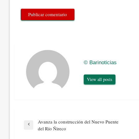
© Barinoticias
View all posts
Navegación
Avanza la construcción del Nuevo Puente
de
Previous
del Río Ñireco
entradas
Post