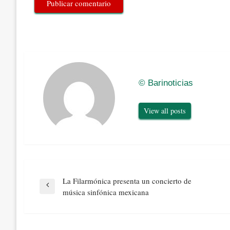
© Barinoticias
View all posts
Navegación
La Filarmónica presenta un concierto de
de
Previous
música sinfónica mexicana
entradas
Post