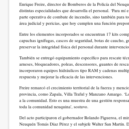
Enrique Freire, director de Bomberos de la Policía del Neuq
distintas especialidades que desarrolla el personal. ‘Para 
parte operativa de combate de incendio, sino también para tod
área judicial y pericias, que hoy cumplen una función prepon
Entre los elementos incorporados se encuentran 17 kits comp
capuchas ignífugas, cascos de seguridad, botas de caucho, gua
preservar la integridad física del personal durante intervenci
También se entregó equipamiento específico para rescate técn
arneses, bloqueadores, poleas, descensores, guantes de rescat
incorporaron equipos hidráulicos tipo RAM y cadenas multip
respuesta y mejorar la eficacia de las intervenciones.
Freire remarcó el crecimiento territorial de la fuerza y mencio
provincia, como Zapala, Villa Traful y Manzano Amargo. ‘Lo
a la comunidad. Esto es una muestra de una gestión respons
toda la comunidad neuquina’, sostuvo.
Del acto participaron el gobernador Rolando Figueroa, el mini
Neuquén Tomás Díaz Pérez y el subjefe Walter San Martín. De