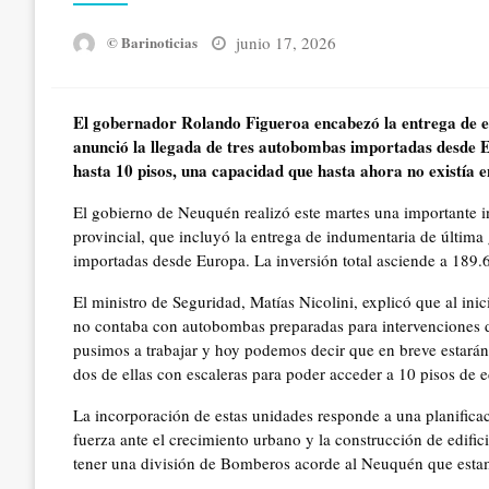
Posted
junio 17, 2026
© Barinoticias
on
El gobernador Rolando Figueroa encabezó la entrega de e
anunció la llegada de tres autobombas importadas desde Eu
hasta 10 pisos, una capacidad que hasta ahora no existía en
El gobierno de Neuquén realizó este martes una importante 
provincial, que incluyó la entrega de indumentaria de última
importadas desde Europa. La inversión total asciende a 189.
El ministro de Seguridad, Matías Nicolini, explicó que al ini
no contaba con autobombas preparadas para intervenciones de 
pusimos a trabajar y hoy podemos decir que en breve estará
dos de ellas con escaleras para poder acceder a 10 pisos de ed
La incorporación de estas unidades responde a una planificac
fuerza ante el crecimiento urbano y la construcción de edifi
tener una división de Bomberos acorde al Neuquén que estam