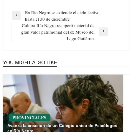
Navegación
En Río Negro se extiende el ciclo lectivo
de
Previous
hasta el 30 de diciembre
entradas
Post
Cultura Río Negro recuperó material de
gran valor patrimonial del ex Museo del
Next
Lago Gutiérrez
Post
YOU MIGHT ALSO LIKE
PROVINCIALES
Avanza la creación de un Colegio único de Psicólogos
en Río Negro