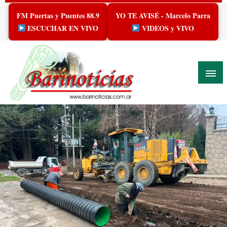
Skip
FM Puertas y Puentes 88.9
YO TE AVISÉ - Marcelo Parra
to
content
ESCUCHAR EN VIVO
VIDEOS y VIVO