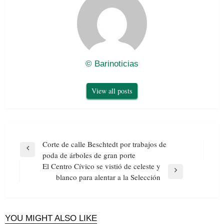
© Barinoticias
View all posts
Navegación
Corte de calle Beschtedt por trabajos de
de
Previous
poda de árboles de gran porte
entradas
Post
El Centro Cívico se vistió de celeste y
Next
blanco para alentar a la Selección
Post
YOU MIGHT ALSO LIKE