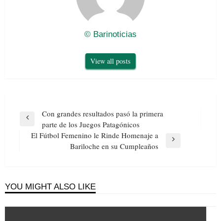
© Barinoticias
View all posts
Navegación
Con grandes resultados pasó la primera
de
Previous
parte de los Juegos Patagónicos
entradas
Post
El Fútbol Femenino le Rinde Homenaje a
Next
Bariloche en su Cumpleaños
Post
YOU MIGHT ALSO LIKE