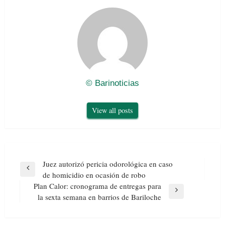
© Barinoticias
View all posts
Navegación
Juez autorizó pericia odorológica en caso
de
Previous
de homicidio en ocasión de robo
entradas
Post
Plan Calor: cronograma de entregas para
Next
la sexta semana en barrios de Bariloche
Post