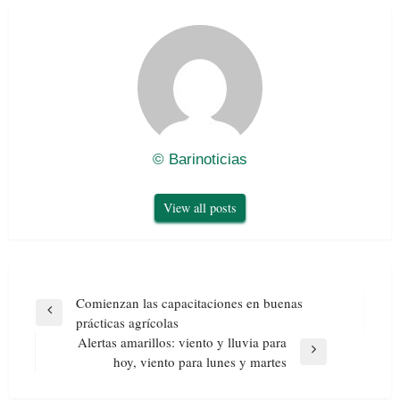
© Barinoticias
View all posts
Navegación
Comienzan las capacitaciones en buenas
de
Previous
prácticas agrícolas
entradas
Post
Alertas amarillos: viento y lluvia para
Next
hoy, viento para lunes y martes
Post