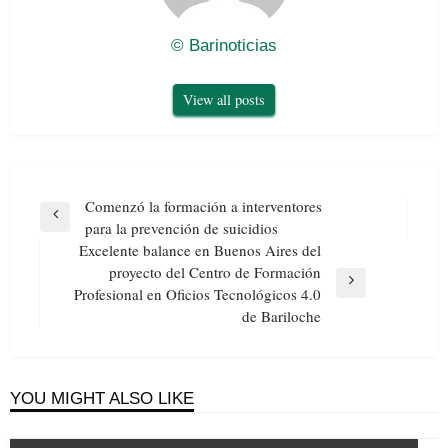
© Barinoticias
View all posts
Navegación
Comenzó la formación a interventores
de
Previous
para la prevención de suicidios
entradas
Post
Excelente balance en Buenos Aires del
proyecto del Centro de Formación
Next
Profesional en Oficios Tecnológicos 4.0
Post
de Bariloche
YOU MIGHT ALSO LIKE