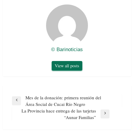
© Barinoticias
View all posts
Navegación
Mes de la donación: primera reunión del
de
Previous
Área Social de Cucai Río Negro
entradas
Post
La Provincia hace entrega de las tarjetas
Next
“Aunar Familias”
Post