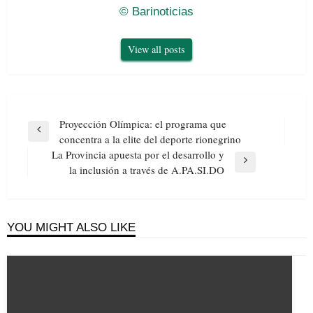
© Barinoticias
View all posts
Navegación
Proyección Olímpica: el programa que
de
Previous
concentra a la elite del deporte rionegrino
entradas
Post
La Provincia apuesta por el desarrollo y
Next
la inclusión a través de A.PA.SI.DO
Post
YOU MIGHT ALSO LIKE