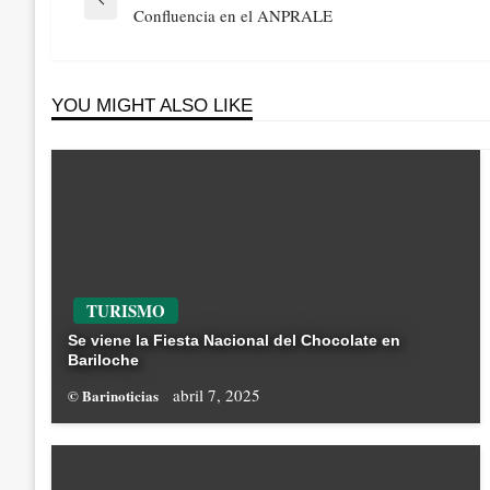
de
Previous
Confluencia en el ANPRALE
entradas
Post
YOU MIGHT ALSO LIKE
TURISMO
Se viene la Fiesta Nacional del Chocolate en
Bariloche
abril 7, 2025
© Barinoticias