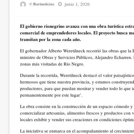
Posted
junio 1, 2026
© Barinoticias
on
El gobierno rionegrino avanza con una obra turística estra
comercial de emprendedores locales. El proyecto busca mej
transitan por la zona cada año.
El gobernador Alberto Weretilneck recorrió las obras que la
ministro de Obras y Servicios Públicos, Alejandro Echarren. La
zonas más visitadas de Río Negro.
Durante la recorrida, Weretilneck destacó el valor paisajísti
hermosos que tiene nuestra provincia, y estamos construyen
productores, para que puedan mostrar y vender todo lo que iden
permanentemente por este lugar’.
La obra consiste en la construcción de un espacio cómodo 
comercializar artesanías, alimentos frescos y productos con v
locales exhibir y vender sus creaciones en condiciones óptimas
La iniciativa se enmarca en el acompañamiento al crecimiento