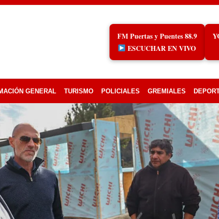
FM Puertas y Puentes 88.9
Y
ESCUCHAR EN VIVO
MACIÓN GENERAL
TURISMO
POLICIALES
GREMIALES
DEPOR