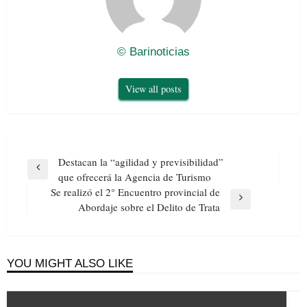
© Barinoticias
View all posts
Navegación
Destacan la “agilidad y previsibilidad”
de
Previous
que ofrecerá la Agencia de Turismo
entradas
Post
Se realizó el 2° Encuentro provincial de
Next
Abordaje sobre el Delito de Trata
Post
YOU MIGHT ALSO LIKE