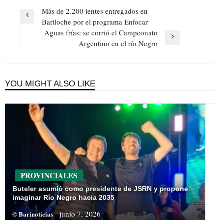
Navegación
Más de 2.200 lentes entregados en
de
Previous
Bariloche por el programa Enfocar
entradas
Post
Aguas frías: se corrió el Campeonato
Next
Argentino en el río Negro
Post
YOU MIGHT ALSO LIKE
PROVINCIALES
Buteler asumió como presidente de JSRN y propone
imaginar Río Negro hacia 2035
junio 7, 2026
© Barinoticias