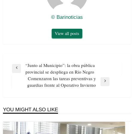
© Barinoticias
View all posts
Navegación
“Junto al Municipio”: la obra pública
de
Previous
provincial se despliega en Río Negro
entradas
Post
Comenzaron las tareas preventivas y
Next
guardias frente al Operativo Invierno
Post
YOU MIGHT ALSO LIKE