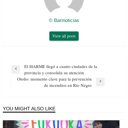
© Barinoticias
View all posts
Navegación
El SIARME llegó a cuatro ciudades de la
de
Previous
provincia y consolida su atención
entradas
Post
Otoño: momento clave para la prevención
Next
de incendios en Río Negro
Post
YOU MIGHT ALSO LIKE